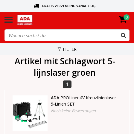
GRATIS VERZENDING VANAF € 50,-
0
BEL VOOR DE DICHTSBIJZIJNDE DEALER
VANDAAG BESTELD, VANDAAG VERZONDEN
FILTER
Artikel mit Schlagwort 5-
lijnslaser groen
1
ADA
PROLiner 4V Kreuzlinienlaser
5-Linien SET
Noch keine Bewertungen