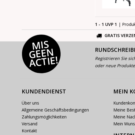
1 - 1 UVP 1
| Produ
GRATIS VERZE
MI
S
G
E
E
A
C
TI
N
RUNDSCHREIB
E!
Registrieren Sie sic
oder neue Produkte
KUNDENDIENST
MEIN 
Über uns
Kundenkon
Allgemeine Geschäftsbedingungen
Meine Best
Zahlungsmöglichkeiten
Meine Nach
Versand
Mein Wuns
Kontakt