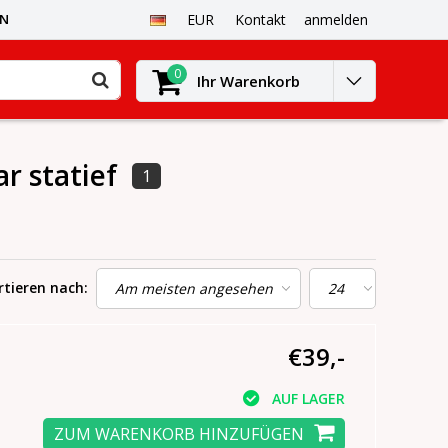
EN
EUR
Kontakt
anmelden
0
Ihr Warenkorb
r statief
1
rtieren nach:
€39,-
m
AUF LAGER
ZUM WARENKORB HINZUFÜGEN