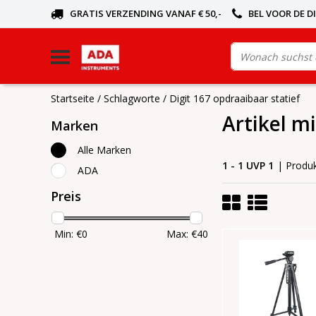
GRATIS VERZENDING VANAF € 50,-
BEL VOOR DE D
Startseite
/
Schlagworte
/
Digit 167 opdraaibaar statief
Artikel m
Marken
Alle Marken
1 - 1 UVP 1
| Produ
ADA
Preis
Min: €
0
Max: €
40