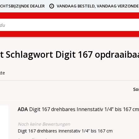
ICHTSBIJZIJNDE DEALER
VANDAAG BESTELD, VANDAAG VERZOND
it Schlagwort Digit 167 opdraaibaa
kte
So
ADA
Digit 167 drehbares Innenstativ 1/4” bis 167 c
Noch keine Bewertungen
Digit 167 drehbares Innenstativ 1/4” bis 167 cm