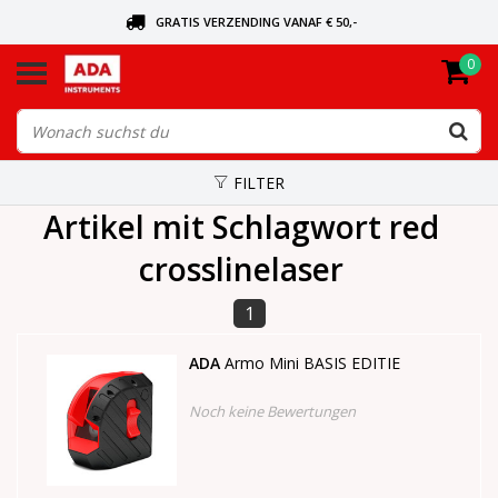
GRATIS VERZENDING VANAF € 50,-
0
BEL VOOR DE DICHTSBIJZIJNDE DEALER
VANDAAG BESTELD, VANDAAG VERZONDEN
FILTER
Artikel mit Schlagwort red
crosslinelaser
1
ADA
Armo Mini BASIS EDITIE
Noch keine Bewertungen