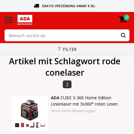
GRATIS VERZENDING VANAF € 50,-
0
BEL VOOR DE DICHTSBIJZIJNDE DEALER
VANDAAG BESTELD, VANDAAG VERZONDEN
FILTER
Artikel mit Schlagwort rode
conelaser
2
ADA
CUBE 3-360 Home Edition
Linienlaser mit 3x360° roten Linien
Noch keine Bewertungen