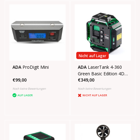
Nicht auf Lager
ADA
ProDigit Mini
ADA
LaserTank 4-360
Green Basic Edition 4D
€99,00
€349,00
Laser in Koffer
Noch keine Bewertungen
Noch keine Bewertungen
AUF LAGER
NICHT AUF LAGER