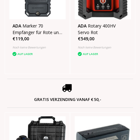
ADA
Marker 70
ADA
Rotary 400HV
Empfänger für Rote und
Servo Rot
€119,00
€549,00
grüne Linien mit
einstellbarer
Noch keine Bewertungen
Noch keine Bewertungen
Pulsfrequenz
AUF LAGER
AUF LAGER
GRATIS VERZENDING VANAF € 50,-