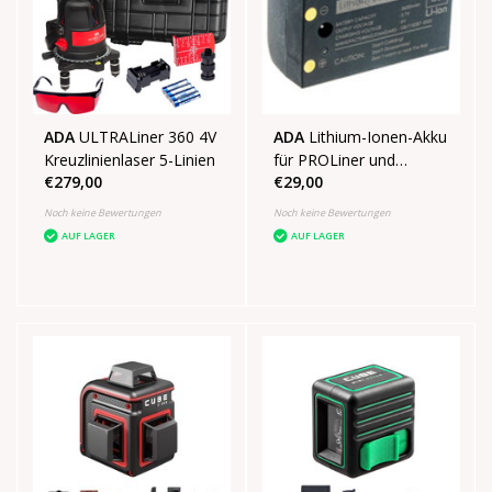
ADA
ULTRALiner 360 4V
ADA
Lithium-Ionen-Akku
Kreuzlinienlaser 5-Linien
für PROLiner und
€279,00
€29,00
ULTRALiner
Noch keine Bewertungen
Noch keine Bewertungen
AUF LAGER
AUF LAGER