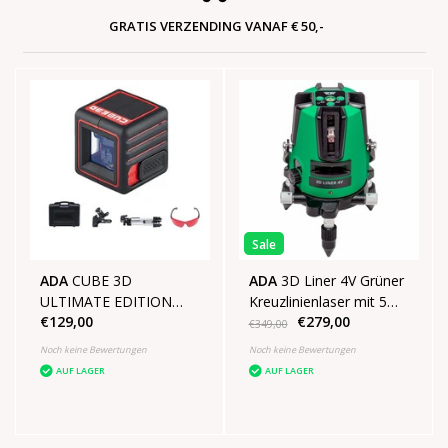
GRATIS VERZENDING VANAF € 50,-
Sale
ADA
CUBE 3D
ADA
3D Liner 4V Grüner
ULTIMATE EDITION
Kreuzlinienlaser mit 5
€129,00
€279,00
SET
Linien
€349,00
Noch keine Bewertungen
Noch keine Bewertungen
AUF LAGER
AUF LAGER