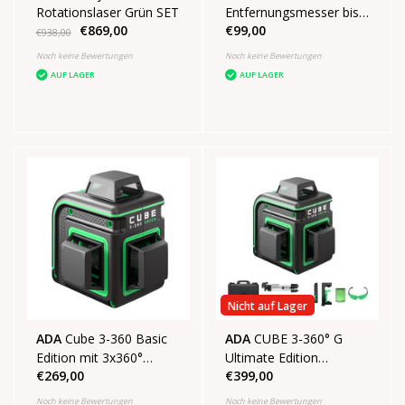
Rotationslaser Grün SET
Entfernungsmesser bis
€869,00
€99,00
60m
€938,00
Noch keine Bewertungen
Noch keine Bewertungen
AUF LAGER
AUF LAGER
Nicht auf Lager
ADA
Cube 3-360 Basic
ADA
CUBE 3-360° G
Edition mit 3x360°
Ultimate Edition
€269,00
€399,00
grünen Linien
Linienlaser mit 3x360°
Grünen Linien
Noch keine Bewertungen
Noch keine Bewertungen