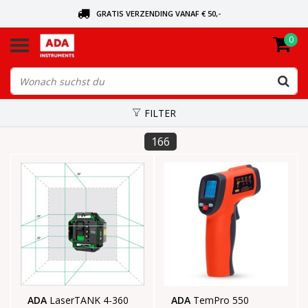
GRATIS VERZENDING VANAF € 50,-
0
BEL VOOR DE DICHTSBIJZIJNDE DEALER
VANDAAG BESTELD, VANDAAG VERZONDEN
FILTER
166
ADA
LaserTANK 4-360
ADA
TemPro 550