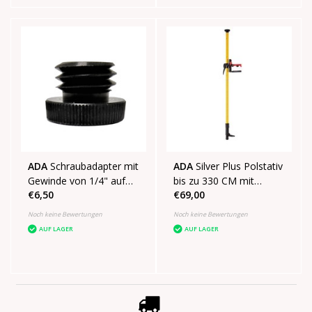
ADA
Schraubadapter mit
ADA
Silver Plus Polstativ
Gewinde von 1/4" auf
bis zu 330 CM mit
€6,50
€69,00
5/8"
magnetisch
abnehmbarem Lift
Noch keine Bewertungen
Noch keine Bewertungen
AUF LAGER
AUF LAGER