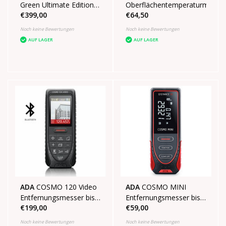
Green Ultimate Edition
Oberflächentemperaturmessge
€399,00
€64,50
4D-Laser im Koffer mit
Stativ
Noch keine Bewertungen
Noch keine Bewertungen
AUF LAGER
AUF LAGER
ADA
COSMO 120 Video
ADA
COSMO MINI
Entfernungsmesser bis
Entfernungsmesser bis
€199,00
€59,00
120m
zu 30m
Noch keine Bewertungen
Noch keine Bewertungen