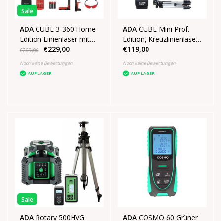
Sale
ADA
CUBE 3-360 Home
ADA
CUBE Mini Prof.
Edition Linienlaser mit
Edition, Kreuzlinienlaser
€229,00
€119,00
3x360° roten Linien
Grün
€269,00
Noch keine Bewertungen
Noch keine Bewertungen
AUF LAGER
AUF LAGER
Sale
ADA
Rotary 500HVG
ADA
COSMO 60 Grüner