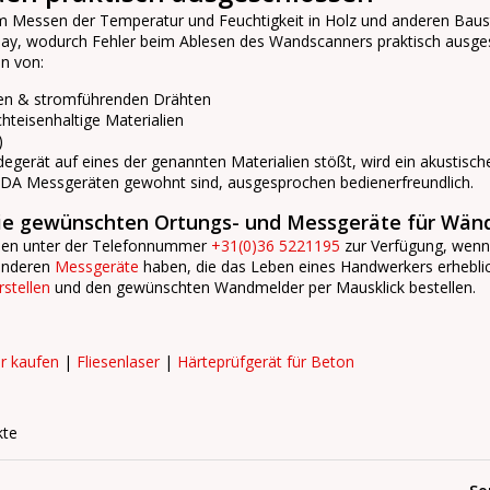
Messen der Temperatur und Feuchtigkeit in Holz und anderen Baustof
lay, wodurch Fehler beim Ablesen des Wandscanners praktisch ausg
en von:
gen & stromführenden Drähten
chteisenhaltige Materialien
)
rät auf eines der genannten Materialien stößt, wird ein akustischer
ADA Messgeräten gewohnt sind, ausgesprochen bedienerfreundlich.
die gewünschten Ortungs- und Messgeräte für Wänd
hnen unter der Telefonnummer
+31(0)36 5221195
zur Verfügung, wenn S
anderen
Messgeräte
haben, die das Leben eines Handwerkers erheblic
stellen
und den gewünschten Wandmelder per Mausklick bestellen.
 kaufen
|
Fliesenlaser
|
Härteprüfgerät für Beton
kte