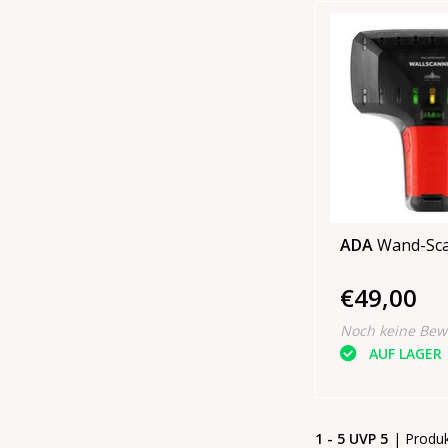
ADA
Wand-Sca
€49,00
Noch keine Bew
AUF LAGER
1 - 5 UVP 5
| Produ