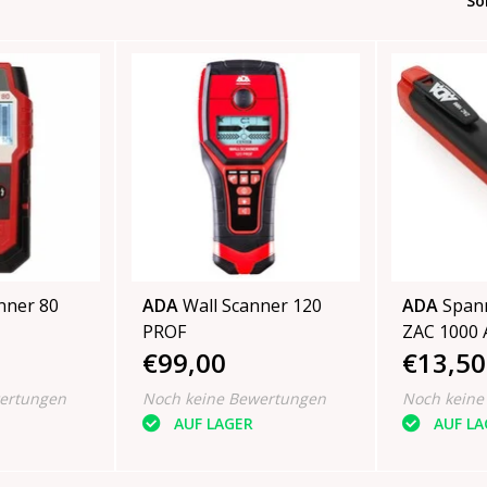
So
ner 80
ADA
Wall Scanner 120
ADA
Span
PROF
ZAC 1000 AC voltage,
€99,00
€13,50
90...1000V
ertungen
Noch keine Bewertungen
Noch keine
AUF LAGER
AUF LA