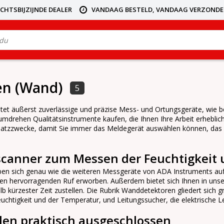
ICHTSBIJZIJNDE DEALER
VANDAAG BESTELD, VANDAAG VERZOND
en (Wand)
5
tet äußerst zuverlässige und präzise Mess- und Ortungsgeräte, wie b
mdrehen Qualitätsinstrumente kaufen, die Ihnen Ihre Arbeit erheblic
nsatzzwecke, damit Sie immer das Meldegerät auswählen können, das
anner zum Messen der Feuchtigkeit 
n sich genau wie die weiteren Messgeräte von ADA Instruments aufg
nen hervorragenden Ruf erworben. Außerdem bietet sich Ihnen in u
alb kürzester Zeit zustellen. Die Rubrik Wanddetektoren gliedert sich 
uchtigkeit und der Temperatur, und Leitungssucher, die elektrische L
den praktisch ausgeschlossen