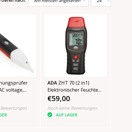
rtieren nach:
nungsprüfer
ADA
ZHT 70 (2 in1)
Elektronischer Feuchte
€59,00
 (50/60 Hz)
und Temp. messer
 Bewertungen
Noch keine Bewertungen
GER
AUF LAGER