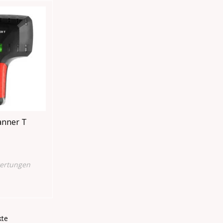
nner T
ertungen
kte