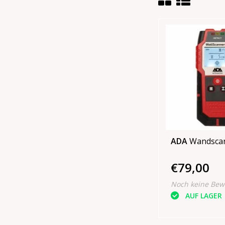
ADA
Wandscan
€79,00
Noch keine Bew
AUF LAGER