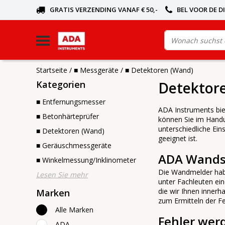
GRATIS VERZENDING VANAF € 50,-
BEL VOOR DE D
Startseite
/
■ Messgeräte
/
■ Detektoren (Wand)
Kategorien
Detektor
■ Entfernungsmesser
ADA Instruments bie
■ Betonhärteprüfer
können Sie im Handu
unterschiedliche Ei
■ Detektoren (Wand)
geeignet ist.
■ Geräuschmessgeräte
ADA Wandsc
■ Winkelmessung/Inklinometer
Die Wandmelder habe
Lesen Sie mehr
unter Fachleuten ei
die wir Ihnen innerh
Marken
zum Ermitteln der Fe
Alle Marken
Fehler wer
ADA