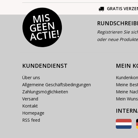
GRATIS VERZE
MI
S
G
E
E
A
C
TI
N
RUNDSCHREIB
E!
Registrieren Sie sic
oder neue Produkte
KUNDENDIENST
MEIN 
Über uns
Kundenkon
Allgemeine Geschäftsbedingungen
Meine Best
Zahlungsmöglichkeiten
Meine Nach
Versand
Mein Wuns
Kontakt
INTERN
Homepage
RSS feed