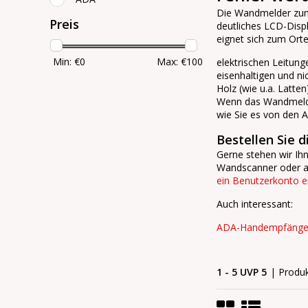
Die Wandmelder zum 
Preis
deutliches LCD-Disp
eignet sich zum Ort
Min: €
0
Max: €
100
elektrischen Leitun
eisenhaltigen und ni
Holz (wie u.a. Latten
Wenn das Wandmeldege
wie Sie es von den 
Bestellen Sie 
Gerne stehen wir I
Wandscanner oder 
ein Benutzerkonto er
Auch interessant:
ADA-Handempfänger
1 - 5 UVP 5
| Produ