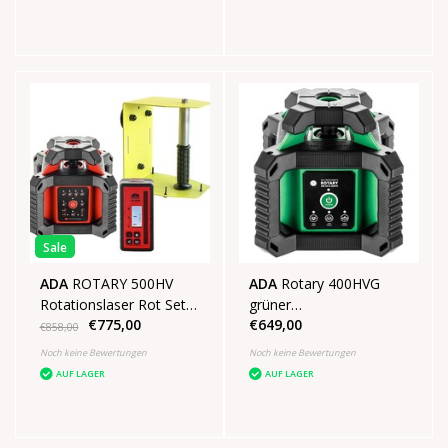
Sale
ADA
ROTARY 500HV
ADA
Rotary 400HVG
Rotationslaser Rot Set
grüner
€775,00
€649,00
Robufix
Rotationsbaulaser
€858,00
Noch keine Bewertungen
Noch keine Bewertungen
AUF LAGER
AUF LAGER