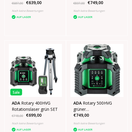
€639,00
€749,00
€687,00
€837,00
Noch keine Bewertungen
Noch keine Bewertungen
AUF LAGER
AUF LAGER
Sale
ADA
Rotary 400HVG
ADA
Rotary 500HVG
Rotationslaser grün SET
grüner
€699,00
€749,00
Rotationsbaulaser
€718,00
Noch keine Bewertungen
Noch keine Bewertungen
AUF LAGER
AUF LAGER