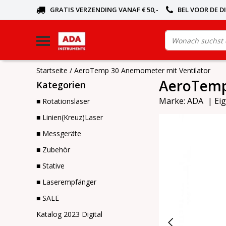
GRATIS VERZENDING VANAF € 50,-
BEL VOOR DE D
Startseite
/
AeroTemp 30 Anemometer mit Ventilator
AeroTemp
Kategorien
Marke:
ADA
|
Ei
■ Rotationslaser
■ Linien(Kreuz)Laser
■ Messgeräte
■ Zubehör
■ Stative
■ Laserempfänger
■ SALE
Katalog 2023 Digital