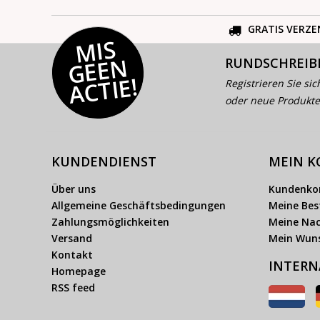
GRATIS VERZE
MI
S
G
E
E
A
C
TI
N
RUNDSCHREIB
E!
Registrieren Sie sic
oder neue Produkte
KUNDENDIENST
MEIN 
Über uns
Kundenko
Allgemeine Geschäftsbedingungen
Meine Bes
Zahlungsmöglichkeiten
Meine Nac
Versand
Mein Wuns
Kontakt
INTERN
Homepage
RSS feed