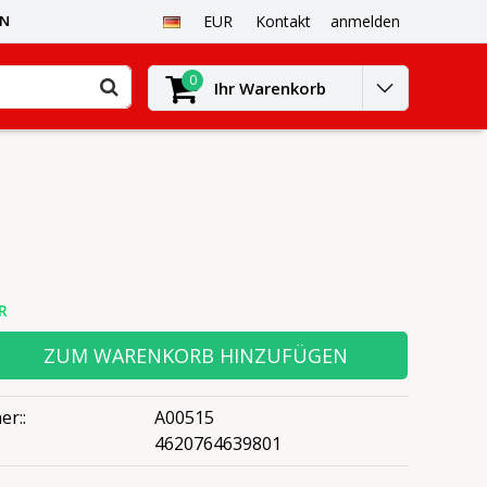
EN
EUR
Kontakt
anmelden
0
Ihr Warenkorb
R
ZUM WARENKORB HINZUFÜGEN
er::
A00515
4620764639801