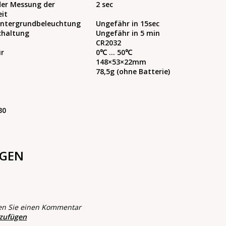
der Messung der
2 sec
it
intergrundbeleuchtung
Ungefähr in 15sec
chaltung
Ungefähr in 5 min
CR2032
ur
0℃ ... 50℃
148×53×22mm
78,5g (ohne Batterie)
30
GEN
en Sie einen Kommentar
nzufügen