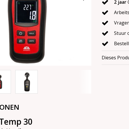
2 jaar
G
Arbeit
Vragen
Stuur 
Bestel
Dieses Produ
IONEN
Temp 30