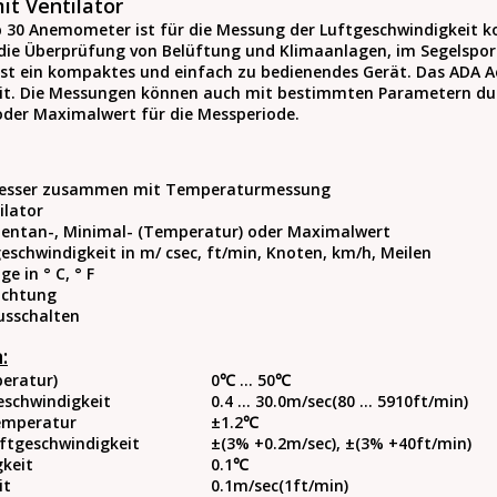
t Ventilator
0 Anemometer ist für die Messung der Luftgeschwindigkeit kon
ie Überprüfung von Belüftung und Klimaanlagen, im Segelsport,
st ein kompaktes und einfach zu bedienendes Gerät. Das ADA A
it. Die Messungen können auch mit bestimmten Parametern d
oder Maximalwert für die Messperiode.
esser zusammen mit Temperaturmessung
ilator
entan-, Minimal- (Temperatur) oder Maximalwert
geschwindigkeit in m/ сsec, ft/min, Knoten, km/h, Meilen
e in ° С, ° F
uchtung
usschalten
:
eratur)
0℃ ... 50℃
eschwindigkeit
0.4 ... 30.0m/sec(80 ... 5910ft/min)
emperatur
±1.2℃
uftgeschwindigkeit
±(3% +0.2m/sec), ±(3% +40ft/min)
gkeit
0.1℃
it
0.1m/sec(1ft/min)