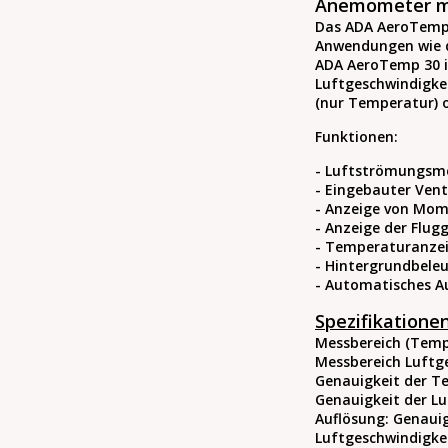
Anemometer mi
Das ADA AeroTemp 3
Anwendungen wie d
ADA AeroTemp 30 i
Luftgeschwindigke
(nur Temperatur) 
Funktionen:
- Luftströmungsm
- Eingebauter Vent
- Anzeige von Mom
- Anzeige der Flug
- Temperaturanzeig
- Hintergrundbele
- Automatisches A
Spezifikationen
Messbereich (Temp
Messbereich Luftg
Genauigkeit der T
Genauigkeit der L
Auflösung: Genaui
Luftgeschwindigke