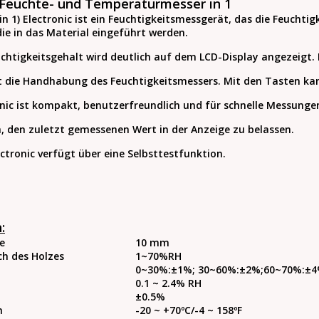
 Feuchte- und Temperaturmesser in 1
in 1) Electronic ist ein Feuchtigkeitsmessgerät, das die Feuchti
die in das Material eingeführt werden.
htigkeitsgehalt wird deutlich auf dem LCD-Display angezeigt. 
ert die Handhabung des Feuchtigkeitsmessers. Mit den Tasten k
nic ist kompakt, benutzerfreundlich und für schnelle Messunge
h, den zuletzt gemessenen Wert in der Anzeige zu belassen.
ctronic verfügt über eine Selbsttestfunktion.
:
de
10 mm
ch des Holzes
1~70%RH
0~30%:±1%; 30~60%:±2%;60~70%:±
0.1 ~ 2.4% RH
±0.5%
h
-20 ~ +70ºС/-4 ~ 158ºF