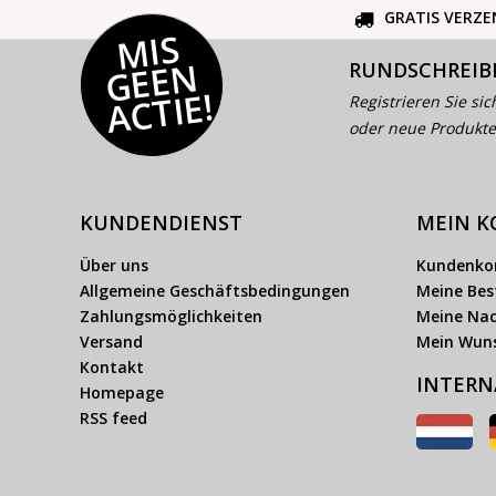
GRATIS VERZE
MI
S
G
E
E
A
C
TI
N
RUNDSCHREIB
E!
Registrieren Sie sic
oder neue Produkte
KUNDENDIENST
MEIN 
Über uns
Kundenko
Allgemeine Geschäftsbedingungen
Meine Bes
Zahlungsmöglichkeiten
Meine Nac
Versand
Mein Wuns
Kontakt
INTERN
Homepage
RSS feed