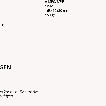
±1.5ºС/2.7ºF
1х9V
163х62х30 mm
153 gr
 1)
GEN
en Sie einen Kommentar
nzufügen