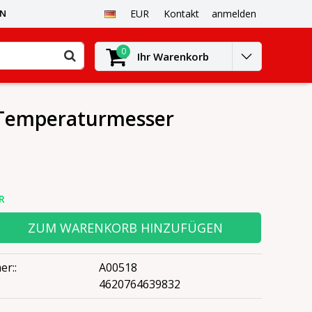
EN
EUR
Kontakt
anmelden
0
Ihr Warenkorb
d Temperaturmesser
R
ZUM WARENKORB HINZUFÜGEN
er::
A00518
4620764639832