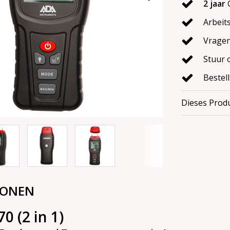
2 jaar
G
Arbeit
Vragen
Stuur 
Bestel
Dieses Produ
IONEN
0 (2 in 1)