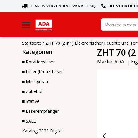
GRATIS VERZENDING VANAF € 50,-
BEL VOOR DE D
Startseite
/
ZHT 70 (2 in1) Elektronischer Feuchte und T
ZHT 70 (2
Kategorien
Marke:
ADA
|
Ei
■ Rotationslaser
■ Linien(Kreuz)Laser
■ Messgeräte
■ Zubehör
■ Stative
■ Laserempfänger
■ SALE
Katalog 2023 Digital