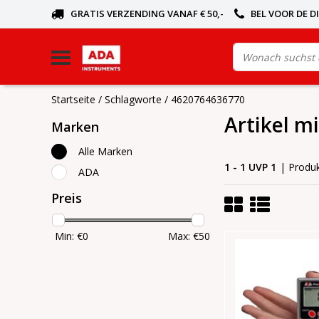
GRATIS VERZENDING VANAF € 50,-
BEL VOOR DE D
Startseite
/
Schlagworte
/
4620764636770
Artikel m
Marken
Alle Marken
1 - 1 UVP 1
| Produ
ADA
Preis
Min: €
0
Max: €
50