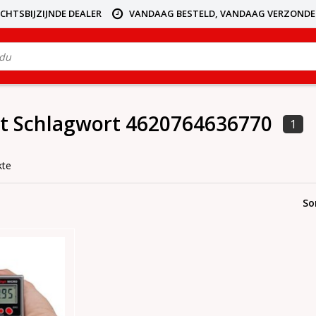
ICHTSBIJZIJNDE DEALER
VANDAAG BESTELD, VANDAAG VERZOND
it Schlagwort 4620764636770
1
kte
So