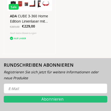
Sale
ADA
CUBE 3-360 Home
Edition Linienlaser mit
€229,00
3x360° roten Linien
€269,00
Noch keine Bewertungen
AUF LAGER
RUNDSCHREIBEN ABONNIEREN
Registrieren Sie sich jetzt für weitere Informationen oder
neue Produkte
Abonnieren