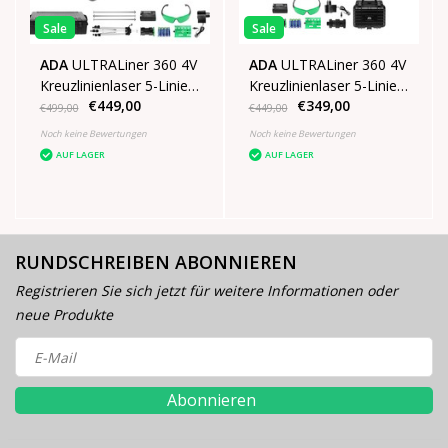
Sale
Sale
ADA
ULTRALiner 360 4V
ADA
ULTRALiner 360 4V
Kreuzlinienlaser 5-Linien
Kreuzlinienlaser 5-Linien
€449,00
€349,00
Grün SET
Grün
€499,00
€449,00
Noch keine Bewertungen
Noch keine Bewertungen
AUF LAGER
AUF LAGER
RUNDSCHREIBEN ABONNIEREN
Registrieren Sie sich jetzt für weitere Informationen oder
neue Produkte
Abonnieren