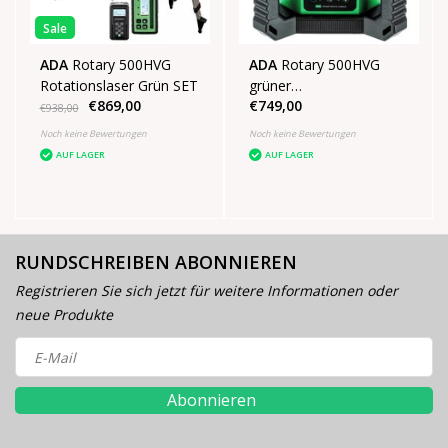
Sale
ADA
Rotary 500HVG
ADA
Rotary 500HVG
Rotationslaser Grün SET
grüner
€869,00
€749,00
Rotationsbaulaser
€938,00
Noch keine Bewertungen
Noch keine Bewertungen
AUF LAGER
AUF LAGER
RUNDSCHREIBEN ABONNIEREN
Registrieren Sie sich jetzt für weitere Informationen oder
neue Produkte
Abonnieren