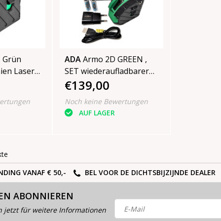
n
ADA
Armo 2D GREEN ,
nien Laser,
SET wiederaufladbarer
€139,00
Kreuzlinienlaser im
Koffer
ertungen
Noch keine Bewertungen
AUF LAGER
kte
NDING VANAF € 50,-
BEL VOOR DE DICHTSBIJZIJNDE DEALER
EN ABONNIEREN
h jetzt für weitere Informationen