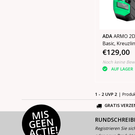
ADA
ARMO 2D Grü
Basic, Kreuzli
€129,00
Aufladbar
Noch keine Bew
AUF LAGER
1 - 2 UVP 2
| Produ
GRATIS VERZE
MI
S
G
E
E
A
C
TI
N
RUNDSCHREIB
E!
Registrieren Sie sic