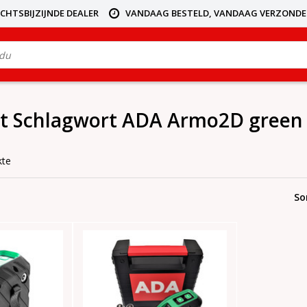
ICHTSBIJZIJNDE DEALER
VANDAAG BESTELD, VANDAAG VERZOND
it Schlagwort ADA Armo2D green
kte
So