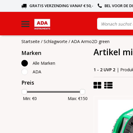
GRATIS VERZENDING VANAF € 50,-
BEL VOOR DE D
Startseite
/
Schlagworte
/
ADA Armo2D green
Artikel m
Marken
Alle Marken
1 - 2 UVP 2
| Produ
ADA
Preis
Min: €
0
Max: €
150