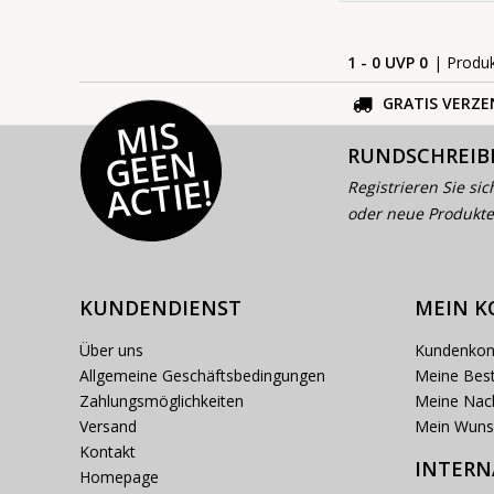
1 - 0 UVP 0
| Produ
GRATIS VERZE
MI
S
G
E
E
A
C
TI
N
RUNDSCHREIB
E!
Registrieren Sie sic
oder neue Produkte
KUNDENDIENST
MEIN 
Über uns
Kundenkon
Allgemeine Geschäftsbedingungen
Meine Best
Zahlungsmöglichkeiten
Meine Nach
Versand
Mein Wuns
Kontakt
INTERN
Homepage