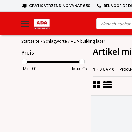
GRATIS VERZENDING VANAF € 50,-
BEL VOOR DE D
Startseite
/
Schlagworte
/
ADA building laser
Artikel m
Preis
Min: €
0
Max: €
5
1 - 0 UVP 0
| Produ