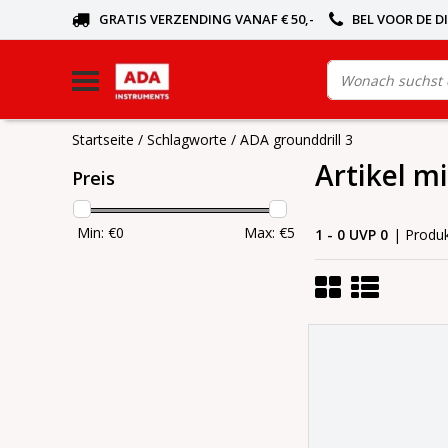
GRATIS VERZENDING VANAF € 50,-
BEL VOOR DE D
Startseite
/
Schlagworte
/
ADA grounddrill 3
Artikel m
Preis
Min: €
0
Max: €
5
1 - 0 UVP 0
| Produ