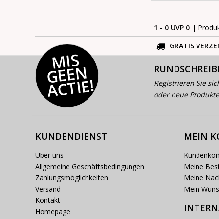
1 - 0 UVP 0
| Produ
GRATIS VERZE
MI
S
G
E
E
A
C
TI
N
RUNDSCHREIB
E!
Registrieren Sie sic
oder neue Produkte
KUNDENDIENST
MEIN 
Über uns
Kundenkon
Allgemeine Geschäftsbedingungen
Meine Best
Zahlungsmöglichkeiten
Meine Nach
Versand
Mein Wuns
Kontakt
INTERN
Homepage