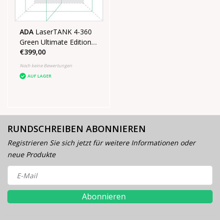
ADA
LaserTANK 4-360
Green Ultimate Edition
€399,00
4D-Laser im Koffer mit
Stativ
Noch keine Bewertungen
AUF LAGER
RUNDSCHREIBEN ABONNIEREN
Registrieren Sie sich jetzt für weitere Informationen oder
neue Produkte
Abonnieren