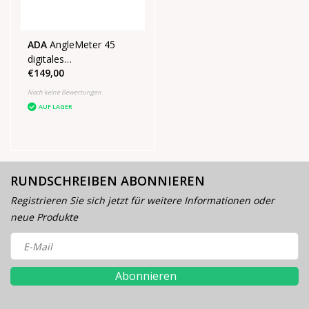
ADA
AngleMeter 45
digitales
€149,00
Winkelmessgerät
Noch keine Bewertungen
AUF LAGER
RUNDSCHREIBEN ABONNIEREN
Registrieren Sie sich jetzt für weitere Informationen oder
neue Produkte
Abonnieren