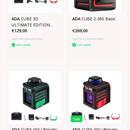
ADA
CUBE 3D
ADA
CUBE 2-360 Basic
ULTIMATE EDITION
€129,00
€269,00
SET
Noch keine Bewertungen
Noch keine Bewertungen
AUF LAGER
AUF LAGER
Sale
ADA
CUBE 360 Ultimate
ADA
CUBE 360 Ultimate