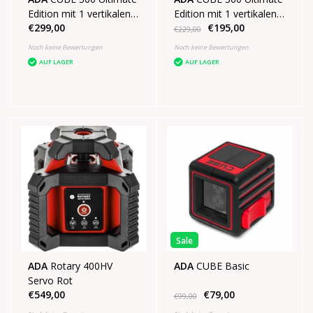
Edition mit 1 vertikalen
Edition mit 1 vertikalen
€299,00
€195,00
Linie 1 horizontalen
Linie 1 horizontalen
€229,00
Linie von 360°
Linie von 360°
Noch keine Bewertungen
Noch keine Bewertungen
AUF LAGER
AUF LAGER
Sale
ADA
Rotary 400HV
ADA
CUBE Basic
Servo Rot
€549,00
€79,00
€99,00