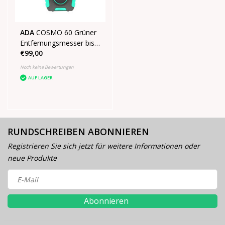
ADA
COSMO 60 Grüner
Entfernungsmesser bis
€99,00
60m
Noch keine Bewertungen
AUF LAGER
RUNDSCHREIBEN ABONNIEREN
Registrieren Sie sich jetzt für weitere Informationen oder
neue Produkte
Abonnieren