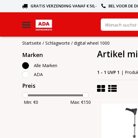
GRATIS VERZENDING VANAF € 50,-
BEL VOOR DE D
Startseite
/
Schlagworte
/
digital wheel 1000
Artikel m
Marken
Alle Marken
1 - 1 UVP 1
| Produ
ADA
Preis
Min: €
0
Max: €
150