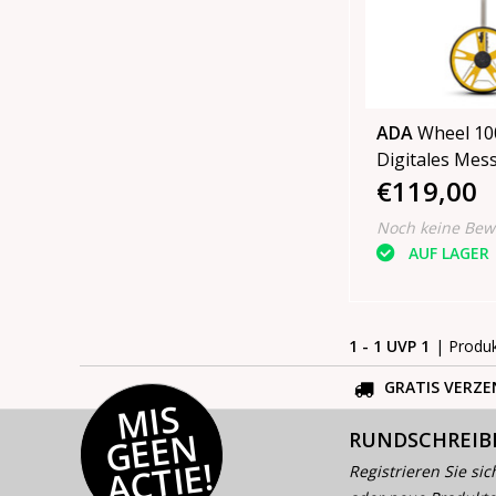
ADA
Wheel 10
Digitales Mes
€119,00
Noch keine Bew
AUF LAGER
1 - 1 UVP 1
| Produ
GRATIS VERZE
MI
S
G
E
E
A
C
TI
N
RUNDSCHREIB
E!
Registrieren Sie sic