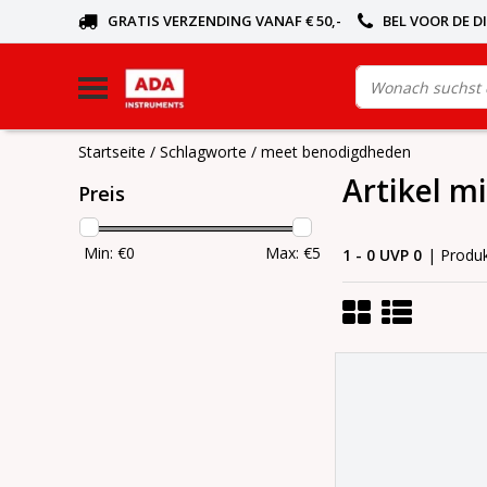
GRATIS VERZENDING VANAF € 50,-
BEL VOOR DE D
Startseite
/
Schlagworte
/
meet benodigdheden
Artikel m
Preis
Min: €
0
Max: €
5
1 - 0 UVP 0
| Produ