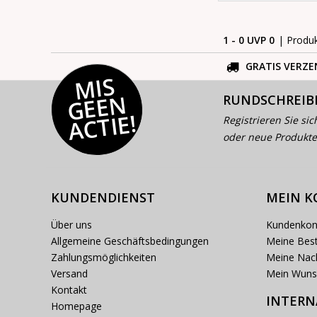
1 - 0 UVP 0
| Produ
GRATIS VERZE
MI
S
G
E
E
A
C
TI
N
RUNDSCHREIB
E!
Registrieren Sie sic
oder neue Produkte
KUNDENDIENST
MEIN 
Über uns
Kundenkon
Allgemeine Geschäftsbedingungen
Meine Best
Zahlungsmöglichkeiten
Meine Nach
Versand
Mein Wuns
Kontakt
INTERN
Homepage