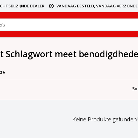
ICHTSBIJZIJNDE DEALER
VANDAAG BESTELD, VANDAAG VERZOND
it Schlagwort meet benodigdhed
kte
So
Keine Produkte gefunden!..