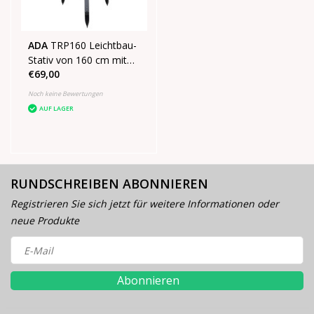
ADA
TRP160 Leichtbau-
Stativ von 160 cm mit
€69,00
flachem Kopf
Noch keine Bewertungen
AUF LAGER
RUNDSCHREIBEN ABONNIEREN
Registrieren Sie sich jetzt für weitere Informationen oder
neue Produkte
Abonnieren