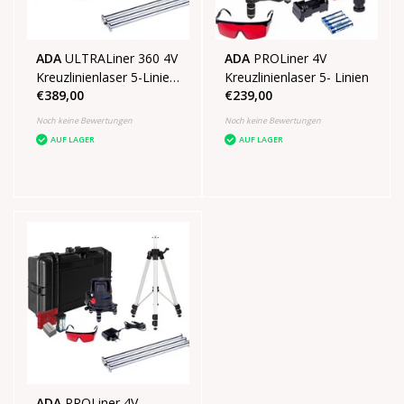
ADA
ULTRALiner 360 4V
ADA
PROLiner 4V
Kreuzlinienlaser 5-Linien
Kreuzlinienlaser 5- Linien
€389,00
€239,00
SET
Noch keine Bewertungen
Noch keine Bewertungen
AUF LAGER
AUF LAGER
ADA
PROLiner 4V