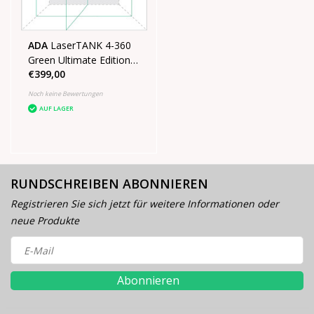
ADA
LaserTANK 4-360
Green Ultimate Edition
€399,00
4D-Laser im Koffer mit
Stativ
Noch keine Bewertungen
AUF LAGER
RUNDSCHREIBEN ABONNIEREN
Registrieren Sie sich jetzt für weitere Informationen oder
neue Produkte
Abonnieren