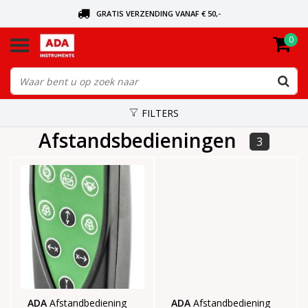
GRATIS VERZENDING VANAF € 50,-
0
BEL VOOR DE DICHTSBIJZIJNDE DEALER
VANDAAG BESTELD, VANDAAG VERZONDEN
FILTERS
Afstandsbedieningen
3
ADA
Afstandbediening
ADA
Afstandbediening