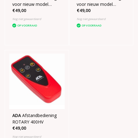
voor nieuw model
voor nieuw model
€49,00
€49,00
Rotary 400HVG
Rotary 400HV
Nog niet gewaardeerd
Nog niet gewaardeerd
OP VOORRAAD
OP VOORRAAD
ADA
Afstandbediening
ROTARY 400HV
€49,00
Nog niet gewaardeerd