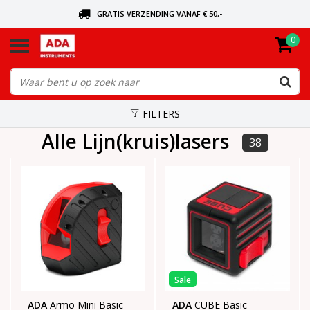
GRATIS VERZENDING VANAF € 50,-
0
BEL VOOR DE DICHTSBIJZIJNDE DEALER
VANDAAG BESTELD, VANDAAG VERZONDEN
FILTERS
Alle Lijn(kruis)lasers
38
Sale
ADA
Armo Mini Basic
ADA
CUBE Basic