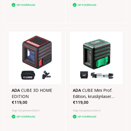
OP VOORRAAD
OP VOORRAAD
ADA
CUBE 3D HOME
ADA
CUBE Mini Prof.
EDITION
Edition, kruislijnlaser
€119,00
€119,00
Groen
Nog niet gewaardeerd
Nog niet gewaardeerd
OP VOORRAAD
OP VOORRAAD