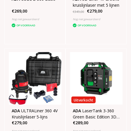
kruislijnlaser met 5 lijnen
€269,00
€279,00
€349,00
Nog niet gewaardeerd
Nog niet gewaardeerd
OP VOORRAAD
OP VOORRAAD
Uitverkocht
ADA
ULTRALiner 360 4V
ADA
LaserTank 3-360
Kruislijnlaser 5-lijns
Green Basic Edition 3D
€279,00
€289,00
laser in koffer
Nog niet gewaardeerd
Nog niet gewaardeerd