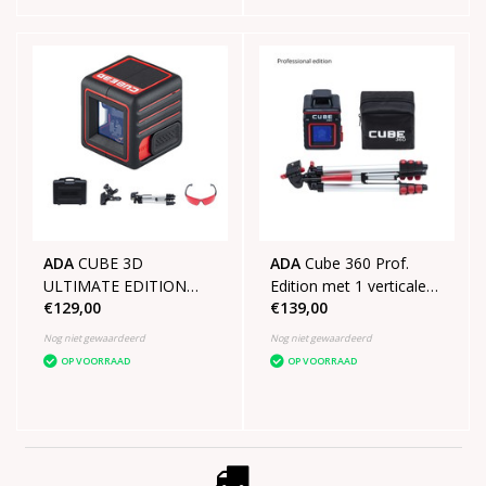
ADA
CUBE 3D
ADA
Cube 360 Prof.
ULTIMATE EDITION
Edition met 1 verticale
€129,00
€139,00
SET
lijn 1 horizontale lijn van
360°
Nog niet gewaardeerd
Nog niet gewaardeerd
OP VOORRAAD
OP VOORRAAD