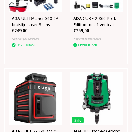
ADA
ULTRALiner 360 2V
ADA
CUBE 2-360 Prof.
Kruislijnslaser 3-lijns
Edition met 1 verticale
€249,00
€259,00
lijn 1 horizontale lijn van
360°
Nog niet gewaardeerd
Nog niet gewaardeerd
OP VOORRAAD
OP VOORRAAD
Sale
ADA
CUBE 2-360 Basic
ADA
3D Liner 4V Groene