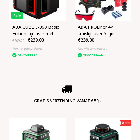
Sale
ADA
CUBE 3-360 Basic
ADA
PROLiner 4V
Edition Lijnlaser met
kruislijnlaser 5-lijns
€239,00
€239,00
3x360° rode lijnen
€269,00
Nog niet gewaardeerd
Nog niet gewaardeerd
OP VOORRAAD
OP VOORRAAD
GRATIS VERZENDING VANAF € 50,-