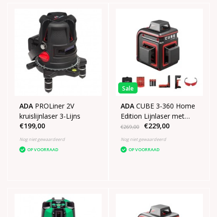
Sale
ADA
PROLiner 2V
ADA
CUBE 3-360 Home
kruislijnlaser 3-Lijns
Edition Lijnlaser met
€199,00
€229,00
3x360° rode lijnen
€269,00
Nog niet gewaardeerd
Nog niet gewaardeerd
OP VOORRAAD
OP VOORRAAD