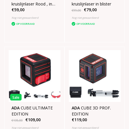
kruislijnlaser Rood , in
kruislijnlaser in blister
€59,00
€79,00
Blister
€99,00
Nog niet gewaardeerd
Nog niet gewaardeerd
OP VOORRAAD
OP VOORRAAD
Sale
ADA
CUBE ULTIMATE
ADA
CUBE 3D PROF.
EDITION
EDITION
€109,00
€119,00
€135,00
Nog niet gewaardeerd
Nog niet gewaardeerd