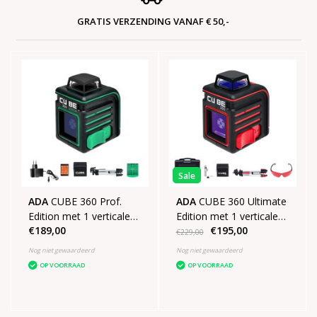
GRATIS VERZENDING VANAF € 50,-
Sale
ADA
CUBE 360 Prof.
ADA
CUBE 360 Ultimate
Edition met 1 verticale
Edition met 1 verticale
€189,00
€195,00
lijn 1 horizontale lijn van
lijn 1 horizontale lijn van
€229,00
360°
360°
Nog niet gewaardeerd
Nog niet gewaardeerd
OP VOORRAAD
OP VOORRAAD