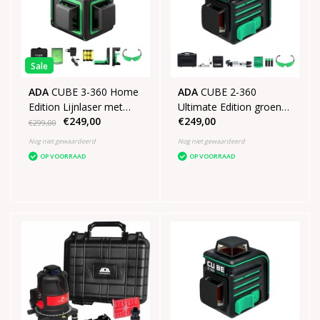
Sale
ADA
CUBE 3-360 Home
ADA
CUBE 2-360
Edition Lijnlaser met
Ultimate Edition groen
€249,00
€249,00
3x360° groene lijnen
met 1 verticale lijn 1
€299,00
horizontale lijn van 360°
Nog niet gewaardeerd
Nog niet gewaardeerd
OP VOORRAAD
OP VOORRAAD