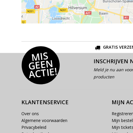
GRATIS VERZE
MI
S
G
E
E
A
C
TI
N
INSCHRIJVEN 
E!
Meld je nu aan voor
producten
KLANTENSERVICE
MIJN A
Over ons
Registrere
Algemene voorwaarden
Mijn bestel
Privacybeleid
Mijn ticket