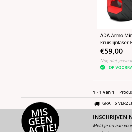
ADA
Armo Min
kruislijnlaser Ro
€59,00
Blister
Nog niet gewaa
OP VOORR
1 - 1 Van 1
| Produ
GRATIS VERZE
MI
S
G
E
E
A
C
TI
N
INSCHRIJVEN 
E!
Meld je nu aan voor