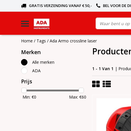
GRATIS VERZENDING VANAF € 50,-
BEL VOOR DE D
Home
/
Tags
/
Ada Armo crossline laser
Producten
Merken
Alle merken
1 - 1 Van 1
| Produ
ADA
Prijs
Min: €
0
Max: €
60