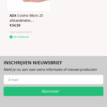
ADA
Cosmo Micro 25
afstandmeter,
€34,50
Bluetooth, Oplaadbaar
Nog niet gewaardeerd
OP VOORRAAD
INSCHRIJVEN NIEUWSBRIEF
Meld je nu aan voor extra informatie of nieuwe producten
Abonneer