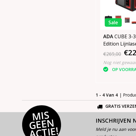
Sale
ADA
CUBE 3-
Edition Lijnla
€22
3x360° rode li
€269,00
Nog niet gewaa
OP VOORR
1 - 4 Van 4
| Produ
GRATIS VERZE
MI
S
G
E
E
A
C
TI
N
INSCHRIJVEN 
E!
Meld je nu aan voor