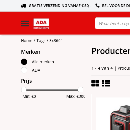
GRATIS VERZENDING VANAF € 50,-
BEL VOOR DE D
Home
/
Tags
/
3x360°
Producte
Merken
Alle merken
1 - 4 Van 4
| Produ
ADA
Prijs
Min: €
0
Max: €
300