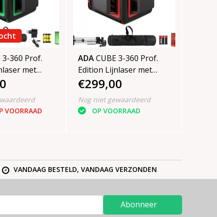
ocht
3-360 Prof.
ADA
CUBE 3-360 Prof.
jnlaser met
Edition Lijnlaser met
0
€299,00
ene lijnen
3x360° rode lijnen
ewaardeerd
Nog niet gewaardeerd
OP VOORRAAD
OP VOORRAAD
VANDAAG BESTELD, VANDAAG VERZONDEN
Abonneer