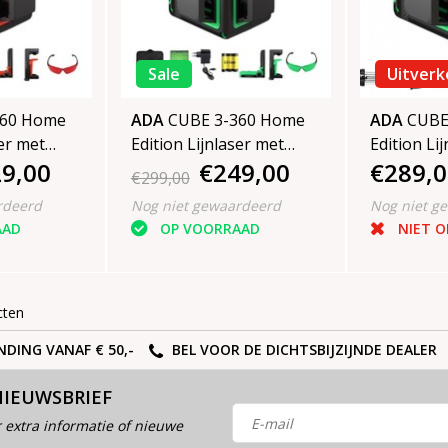
Sale
Uitverk
360 Home
ADA
CUBE 3-360 Home
ADA
CUBE 
ser met
Edition Lijnlaser met
Edition Li
9,00
€249,00
€289,0
jnen
3x360° groene lijnen
3x360° gro
€299,00
rdeerd
Nog niet gewaardeerd
Nog niet g
AAD
OP VOORRAAD
NIET 
cten
NDING VANAF € 50,-
BEL VOOR DE DICHTSBIJZIJNDE DEALER
NIEUWSBRIEF
 extra informatie of nieuwe