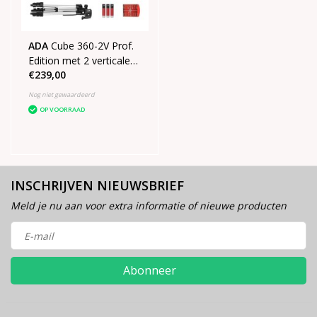
ADA
Cube 360-2V Prof.
Edition met 2 verticale
€239,00
lijnen 1 horizontale lijn
van 360°
Nog niet gewaardeerd
OP VOORRAAD
INSCHRIJVEN NIEUWSBRIEF
Meld je nu aan voor extra informatie of nieuwe producten
Abonneer