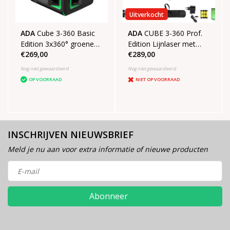
Uitverkocht
ADA
Cube 3-360 Basic
ADA
CUBE 3-360 Prof.
Edition 3x360° groene
Edition Lijnlaser met
€269,00
€289,00
lijnen
3x360° groene lijnen
Nog niet gewaardeerd
Nog niet gewaardeerd
OP VOORRAAD
NIET OP VOORRAAD
INSCHRIJVEN NIEUWSBRIEF
Meld je nu aan voor extra informatie of nieuwe producten
Abonneer