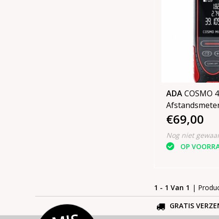
ADA
COSMO 4
Afstandsmeter
€69,00
Nog niet gewaa
OP VOORR
1 - 1 Van 1
| Produ
GRATIS VERZE