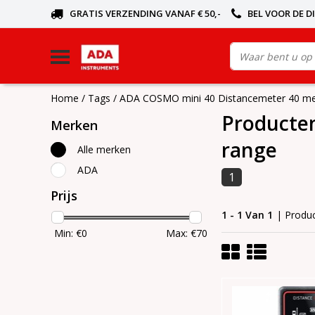
GRATIS VERZENDING VANAF € 50,-
BEL VOOR DE D
Home
/
Tags
/
ADA COSMO mini 40 Distancemeter 40 me
Producte
Merken
range
Alle merken
ADA
1
Prijs
1 - 1 Van 1
| Produ
Min: €
0
Max: €
70