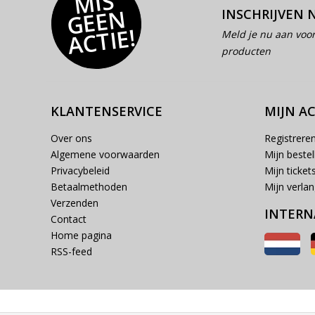
MI
S
G
E
E
A
C
TI
N
INSCHRIJVEN 
E!
Meld je nu aan voor
producten
KLANTENSERVICE
MIJN A
Over ons
Registrere
Algemene voorwaarden
Mijn bestel
Privacybeleid
Mijn ticket
Betaalmethoden
Mijn verlang
Verzenden
INTERN
Contact
Home pagina
RSS-feed