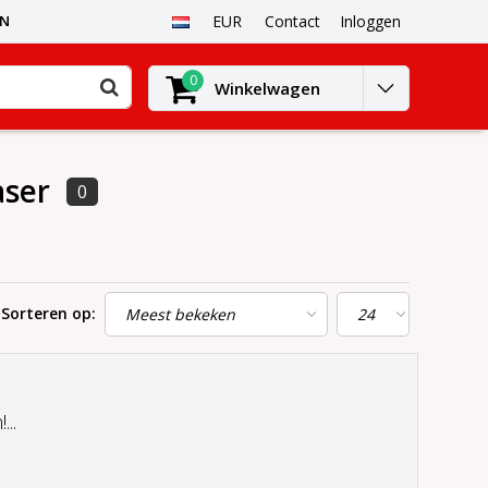
EN
EUR
Contact
Inloggen
0
Winkelwagen
aser
0
Sorteren op:
..