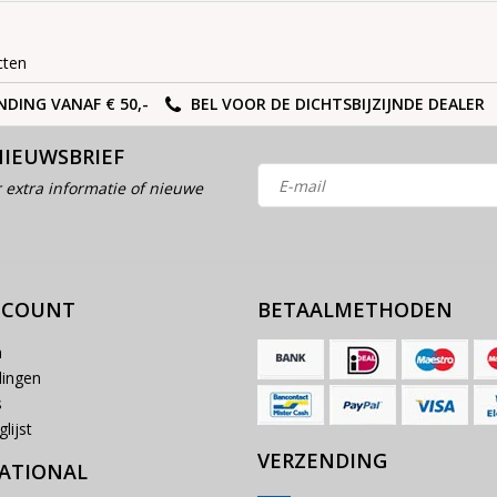
cten
NDING VANAF € 50,-
BEL VOOR DE DICHTSBIJZIJNDE DEALER
NIEUWSBRIEF
 extra informatie of nieuwe
CCOUNT
BETAALMETHODEN
n
lingen
s
lijst
VERZENDING
ATIONAL