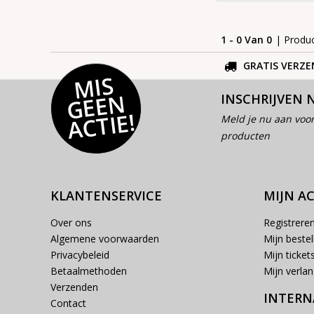
1 - 0 Van 0
| Produ
GRATIS VERZE
MI
S
G
E
E
A
C
TI
N
INSCHRIJVEN 
E!
Meld je nu aan voor
producten
KLANTENSERVICE
MIJN A
Over ons
Registrere
Algemene voorwaarden
Mijn bestel
Privacybeleid
Mijn ticket
Betaalmethoden
Mijn verlang
Verzenden
INTERN
Contact