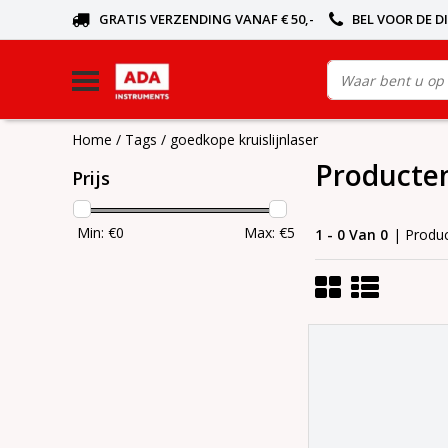
GRATIS VERZENDING VANAF € 50,-
BEL VOOR DE D
Home
/
Tags
/
goedkope kruislijnlaser
Producten
Prijs
Min: €
0
Max: €
5
1 - 0 Van 0
| Produ