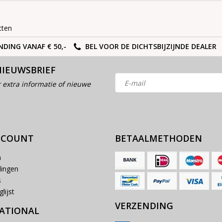
cten
NDING VANAF € 50,-
BEL VOOR DE DICHTSBIJZIJNDE DEALER
NIEUWSBRIEF
 extra informatie of nieuwe
CCOUNT
BETAALMETHODEN
n
lingen
s
lijst
VERZENDING
ATIONAL