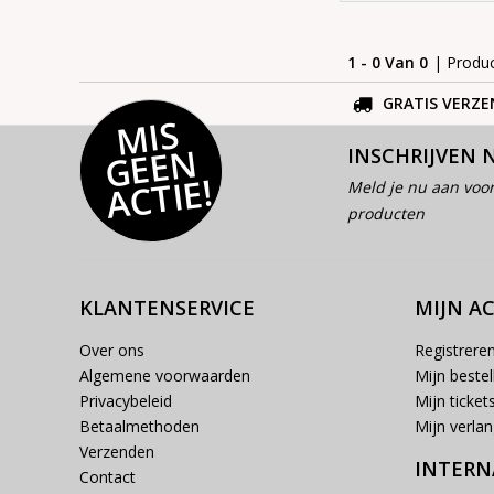
1 - 0 Van 0
| Produ
GRATIS VERZE
MI
S
G
E
E
A
C
TI
N
INSCHRIJVEN 
E!
Meld je nu aan voor
producten
KLANTENSERVICE
MIJN A
Over ons
Registrere
Algemene voorwaarden
Mijn bestel
Privacybeleid
Mijn ticket
Betaalmethoden
Mijn verlang
Verzenden
INTERN
Contact