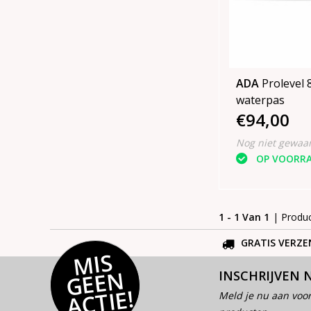
ADA
Prolevel 
waterpas
€94,00
Nog niet gewaa
OP VOORR
1 - 1 Van 1
| Produ
GRATIS VERZE
MI
S
G
E
E
A
C
TI
N
INSCHRIJVEN 
E!
Meld je nu aan voor