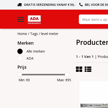
GRATIS VERZENDING VANAF € 50,-
BEL VOOR DE D
Home
/
Tags
/
level meter
Producten
Merken
Alle merken
1 - 1 Van 1
| Produ
ADA
Prijs
Min: €
0
Max: €
95