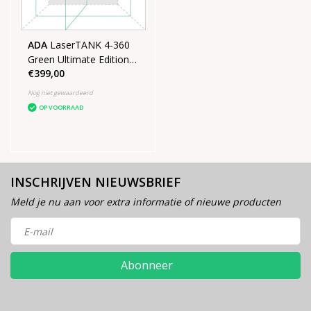
ADA
LaserTANK 4-360
Green Ultimate Edition
€399,00
4D laser in koffer met
statief
Nog niet gewaardeerd
OP VOORRAAD
INSCHRIJVEN NIEUWSBRIEF
Meld je nu aan voor extra informatie of nieuwe producten
Abonneer