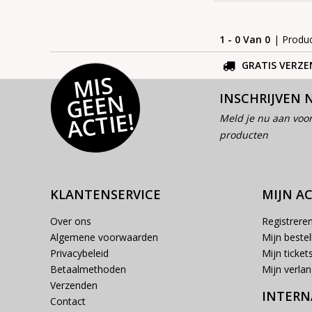
1 - 0 Van 0
| Produ
GRATIS VERZE
MI
S
G
E
E
A
C
TI
N
INSCHRIJVEN 
E!
Meld je nu aan voor
producten
KLANTENSERVICE
MIJN A
Over ons
Registrere
Algemene voorwaarden
Mijn bestel
Privacybeleid
Mijn ticket
Betaalmethoden
Mijn verlang
Verzenden
INTERN
Contact