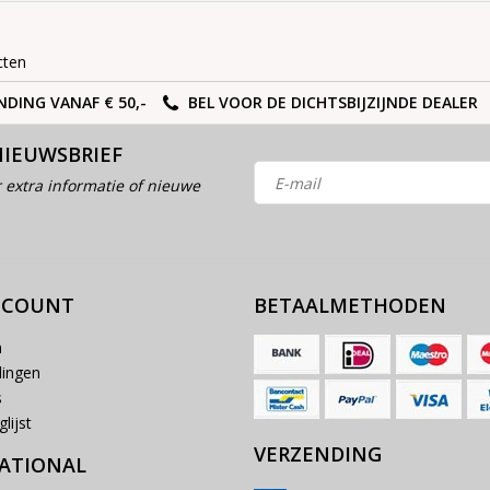
cten
NDING VANAF € 50,-
BEL VOOR DE DICHTSBIJZIJNDE DEALER
NIEUWSBRIEF
 extra informatie of nieuwe
CCOUNT
BETAALMETHODEN
n
lingen
s
lijst
VERZENDING
ATIONAL