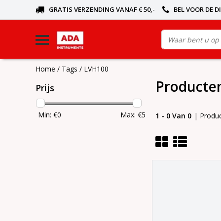
GRATIS VERZENDING VANAF € 50,-
BEL VOOR DE D
Home
/
Tags
/
LVH100
Producte
Prijs
Min: €
0
Max: €
5
1 - 0 Van 0
| Produ