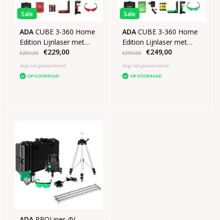
Sale
Sale
ADA
CUBE 3-360 Home
ADA
CUBE 3-360 Home
Edition Lijnlaser met
Edition Lijnlaser met
€229,00
€249,00
3x360° rode lijnen
3x360° groene lijnen
€269,00
€299,00
Nog niet gewaardeerd
Nog niet gewaardeerd
OP VOORRAAD
OP VOORRAAD
ADA
PROLiner 4V