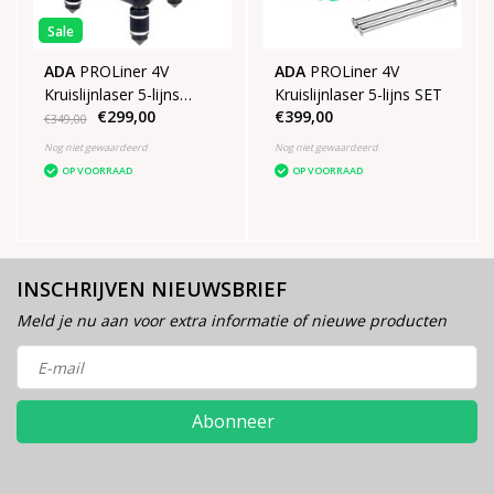
Sale
ADA
PROLiner 4V
ADA
PROLiner 4V
Kruislijnlaser 5-lijns
Kruislijnlaser 5-lijns SET
€299,00
€399,00
groen
€349,00
Nog niet gewaardeerd
Nog niet gewaardeerd
OP VOORRAAD
OP VOORRAAD
INSCHRIJVEN NIEUWSBRIEF
Meld je nu aan voor extra informatie of nieuwe producten
Abonneer