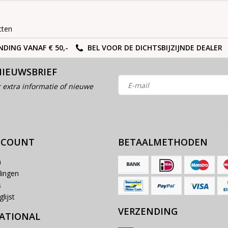
cten
NDING VANAF € 50,-
BEL VOOR DE DICHTSBIJZIJNDE DEALER
NIEUWSBRIEF
 extra informatie of nieuwe
CCOUNT
BETAALMETHODEN
n
lingen
s
lijst
VERZENDING
ATIONAL