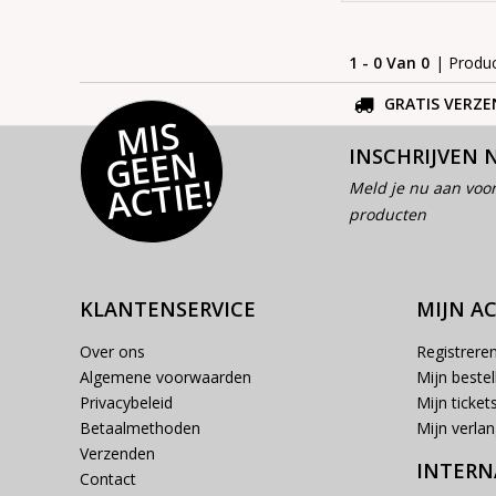
1 - 0 Van 0
| Produ
GRATIS VERZE
MI
S
G
E
E
A
C
TI
N
INSCHRIJVEN 
E!
Meld je nu aan voor
producten
KLANTENSERVICE
MIJN A
Over ons
Registrere
Algemene voorwaarden
Mijn bestel
Privacybeleid
Mijn ticket
Betaalmethoden
Mijn verlang
Verzenden
INTERN
Contact