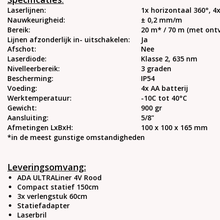
Laserlijnen:
1x horizontaal 360°, 4x 
Nauwkeurigheid:
± 0,2 mm/m
Bereik:
20 m* / 70 m (met ont
Lijnen afzonderlijk in- uitschakelen:
Ja
Afschot:
Nee
Laserdiode:
Klasse 2, 635 nm
Nivelleerbereik:
3 graden
Bescherming:
IP54
Voeding:
4x AA batterij
Werktemperatuur:
-10C tot 40°C
Gewicht:
900 gr
Aansluiting:
5/8"
Afmetingen LxBxH:
100 x 100 x 165 mm
*in de meest gunstige omstandigheden
Leveringsomvang:
ADA ULTRALiner 4V Rood
Compact statief 150cm
3x verlengstuk 60cm
Statiefadapter
Laserbril