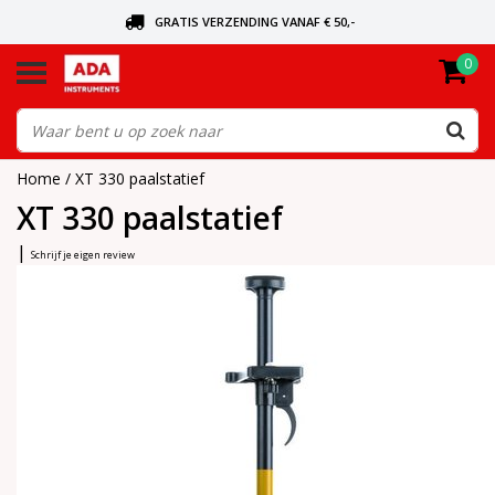
GRATIS VERZENDING VANAF € 50,-
0
BEL VOOR DE DICHTSBIJZIJNDE DEALER
VANDAAG BESTELD, VANDAAG VERZONDEN
Home
/
XT 330 paalstatief
XT 330 paalstatief
|
Schrijf je eigen review